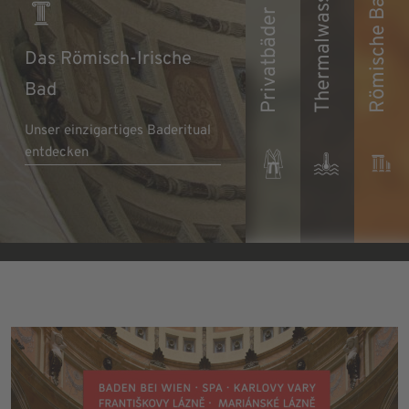
Römische Badruinen
Thermalwasser
Privatbäder
Das Römisch-Irische
Bad
Unser einzigartiges Baderitual
Puren Luxus
entdecken
entdecken
Mehr erfahren
Mehr erfahren