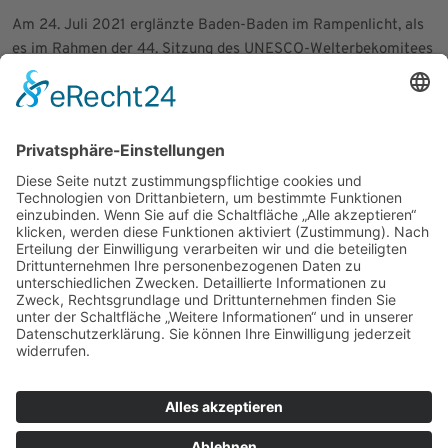
Am 24. Juli 2021 erglänzte Baden-Baden im Rampenlicht, als
es im Rahmen der 44. Sitzung des UNESCO-Welterbekomitees
den begehrten Platz auf der Liste der Welterbestätten erlangte
- und das nicht ohne Grund. Als ein Juwel unter den „Great Spa
Towns of Europe“ wurde die Stadt in diesen erlesenen Kreis
aufgenommen, eine Anerkennung für Kurstädte von immensem
historischem Wert, die ihre Blütezeit von der späten 18. bis zur
frühen 20. Jahrhundertshälfte erlebten.
Das Friedrichsbad - ein wahres Prunkstück unter den
herausragenden Attributen, die Baden-Baden den Titel
„bedeutendste Kurstädte Europas“ als UNESCO-Welterbe
einbrachten - ist ein Symbol für die außergewöhnliche
Geschichte und den Einfluss dieser Stadt. Es erhebt sich als
Ort, an dem Geschichte und Wohlbefinden nahtlos
verschmelzen und repräsentiert somit einen zentralen Teil des
reichen Erbes von Baden-Baden.