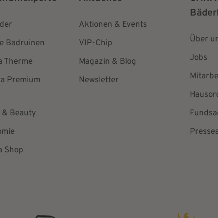
Bäder
äder
Aktionen & Events
Über u
e Badruinen
VIP-Chip
Jobs
la Therme
Magazin & Blog
Mitarbe
ta Premium
Newsletter
Hausor
 & Beauty
Fundsa
omie
Presse
a Shop