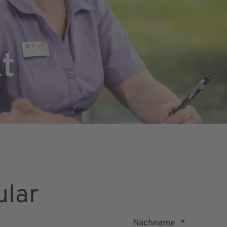
t
ular
Nachname