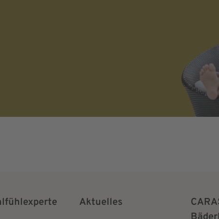
rsonenbezogenen
nd eine werbliche
willigung kann ich
der angemessenen Form
hlfühlexperte
Aktuelles
CARA
Bäder