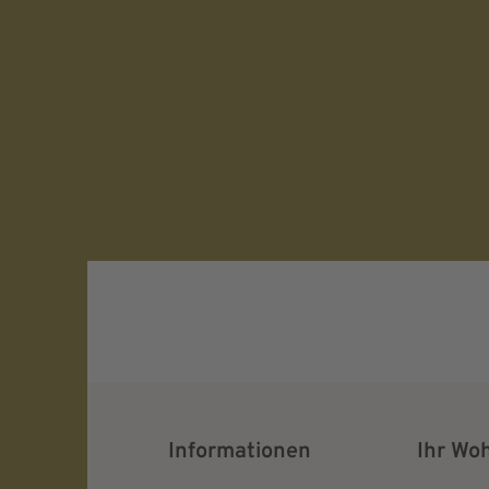
Verifying...
Protected by
ALTCHA
Ich bin damit einverstanden, dass meine pe
Daten für Werbezwecke verarbeitet werden u
Ansprache per E-Mail erfolgt. Die erteilte Ein
jederzeit mit Wirkung für die Zukunft in je
widerrufen.
Informationen
Ihr Wo