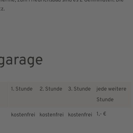
 Therme, zum Friedrichsbad sind es 2 Gehminuten. Die
z.
garage
1. Stunde
2. Stunde
3. Stunde
jede weitere
Stunde
1,- €
kostenfrei
kostenfrei
kostenfrei