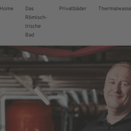
Home
Das
Privatbäder
Thermalwass
Römisch-
Irische
Bad