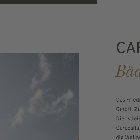
CA
Bäd
Das Fried
GmbH. Zu
Dienstle
Caracalla
die Welln