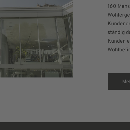
160 Mensc
Wohlergeh
Kundenori
ständig d
Kunden e
Wohlbefin
Me