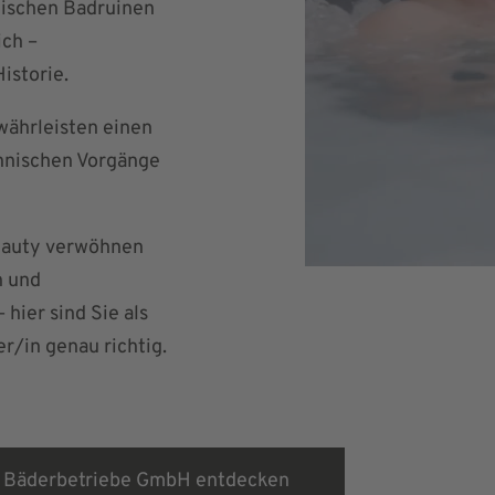
mischen Badruinen
ich –
istorie.
währleisten einen
chnischen Vorgänge
Beauty verwöhnen
n und
ier sind Sie als
/in genau richtig.
 Bäderbetriebe GmbH entdecken