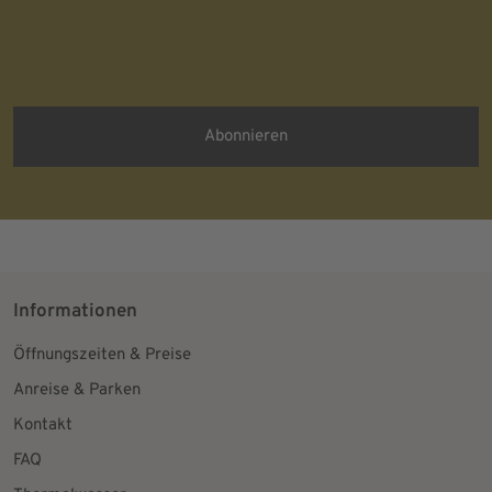
Protected by
ALTCHA
Ich bin damit einverstanden, dass meine personenbezogenen Daten
für Werbezwecke verarbeitet werden und eine werbliche Ansprache
per E-Mail erfolgt. Die erteilte Einwilligung kann ich jederzeit mit
Wirkung für die Zukunft in jeder angemessenen Form widerrufen.
Informationen
Öffnungszeiten & Preise
Anreise & Parken
Kontakt
FAQ