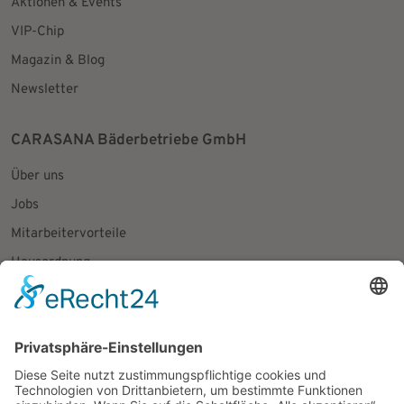
Aktionen & Events
VIP-Chip
Magazin & Blog
Newsletter
CARASANA Bäderbetriebe GmbH
Über uns
Jobs
Mitarbeitervorteile
Hausordnung
Fundsachen
Presseanfragen
Social Media