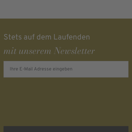
Stets auf dem Laufenden
mit unserem Newsletter
Ihre E-Mail Adresse eingeben
Verifying...
Protected by
ALTCHA
Ich bin damit einverstanden, dass meine personenbezogenen Daten
für Werbezwecke verarbeitet werden und eine werbliche Ansprache
per E-Mail erfolgt. Die erteilte Einwilligung kann ich jederzeit mit
Wirkung für die Zukunft in jeder angemessenen Form widerrufen.