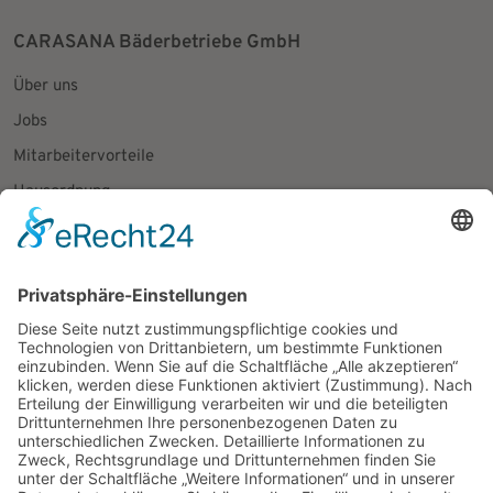
CARASANA Bäderbetriebe GmbH
Über uns
Jobs
Mitarbeitervorteile
Hausordnung
Fundsachen
Presseanfragen
Social Media
Facebook
Instagram