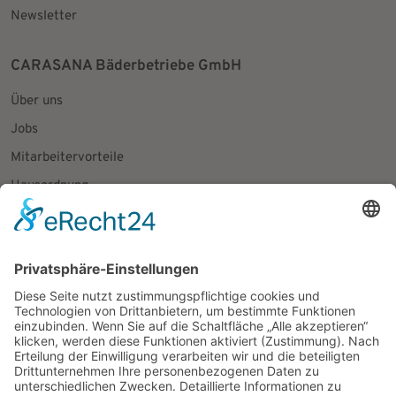
Newsletter
CARASANA Bäderbetriebe GmbH
Über uns
Jobs
Mitarbeitervorteile
Hausordnung
Fundsachen
Presseanfragen
Social Media
Facebook
Instagram