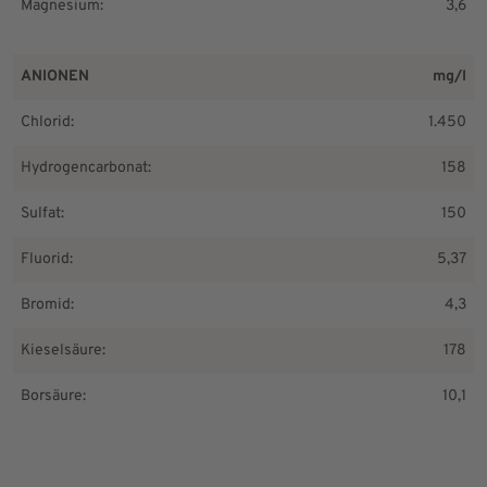
Magnesium:
3,6
ANIONEN
mg/l
Chlorid:
1.450
Hydrogencarbonat:
158
Sulfat:
150
Fluorid:
5,37
Bromid:
4,3
Kieselsäure:
178
Borsäure:
10,1