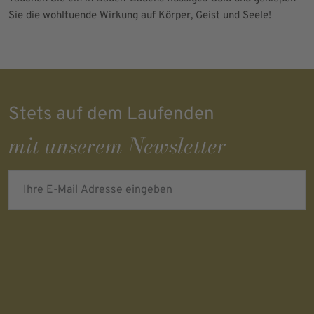
Sie die wohltuende Wirkung auf Körper, Geist und Seele!
Stets auf dem Laufenden
mit unserem Newsletter
Ihre E-Mail Adresse eingeben
Verifying...
Protected by
ALTCHA
Ich bin damit einverstanden, dass meine personenbezogenen Daten
für Werbezwecke verarbeitet werden und eine werbliche Ansprache
per E-Mail erfolgt. Die erteilte Einwilligung kann ich jederzeit mit