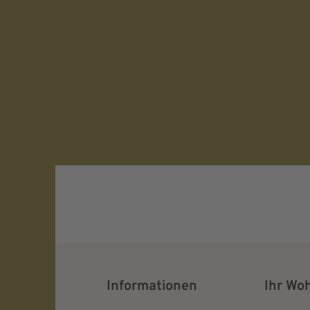
Verifying...
Protected by
ALTCHA
Ich bin damit einverstanden, dass meine pe
Daten für Werbezwecke verarbeitet werden u
Ansprache per E-Mail erfolgt. Die erteilte Ein
jederzeit mit Wirkung für die Zukunft in je
widerrufen.
Informationen
Ihr Wo