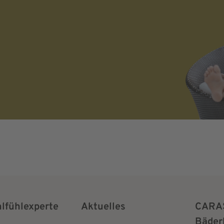
rsonenbezogenen
nd eine werbliche
willigung kann ich
der angemessenen Form
hlfühlexperte
Aktuelles
CARA
Bäder