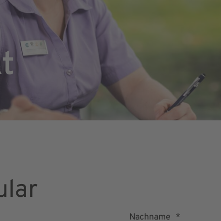
t
ular
Nachname